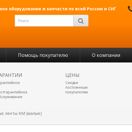
ое оборудование и запчасти по всей России и СНГ
Помощь покупателю
О компании
АРАНТИИ
ЦЕНЫ
арантийное
Скидки
постоянным
остгарантийное
покупателям
бслуживание
ые ленты KM (малые)