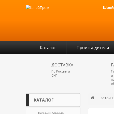
Швейн
Каталог
Производители
ДОСТАВКА
Г
По России и
Г
СНГ
и
п
о
Заточн
КАТАЛОГ
Промышленные