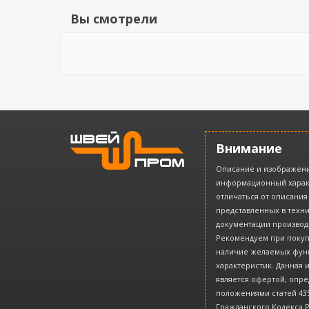
Вы смотрели
Внимание
Описание и изображени
информационный харак
отличаться от описания
представленных в техн
документации производ
Рекомендуем при покуп
наличие желаемых фун
характеристик. Данная
является офертой, опр
положениями статей 435
Гражданского Кодекса 