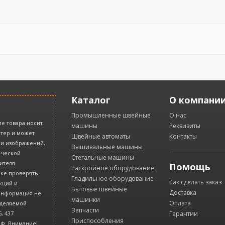
Каталог
О компани
Промышленные швейные
О нас
е товара носит
машины
Реквизиты
тер и может
Швейные автоматы
Контакты
 и изображений,
Вышивальные машины
ической
Стегальные машины
ителя.
Помощь
Раскройное оборудование
ке проверять
Гладильное оборудование
Как сделать заказ
кций и
Бытовые швейные
Доставка
 информация не
машинки
Оплата
еделяемой
Запчасти
, 437
Гарантии
Приспособления
РФ. Внимание!