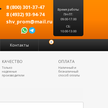
8 (800) 301-37-47
Время работы:
8 (4932) 93-94-74
ПН-ПТ:
09.00-17.00
shv_prom@mail.ru
СБ:
10.00-13.00
0
Контакты
КАЧЕСТВО
ОПЛАТА
Только
Наличный и
надежные
безналичный
производители
способ оплаты