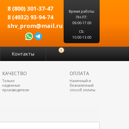
8 (800) 301-37-47
Время работы:
8 (4932) 93-94-74
ПН-ПТ:
09.00-17.00
shv_prom@mail.ru
СБ:
10.00-13.00
0
Контакты
КАЧЕСТВО
ОПЛАТА
Только
Наличный и
надежные
безналичный
производители
способ оплаты