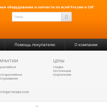
ое оборудование и запчасти по всей России и СНГ
Помощь покупателю
О компании
АРАНТИИ
ЦЕНЫ
арантийное
Скидки
постоянным
остгарантийное
покупателям
бслуживание
итепритягивателя