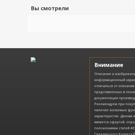
Вы смотрели
Внимание
Описание и изображени
информационный харак
отличаться от описания
представленных в техн
документации производ
Рекомендуем при покуп
наличие желаемых фун
характеристик. Данная
является офертой, опр
положениями статей 435
Гражданского Кодекса 