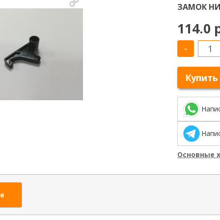
ЗАМОК НИ
114.0 
-
Купить
Напи
Напис
Основные 
е