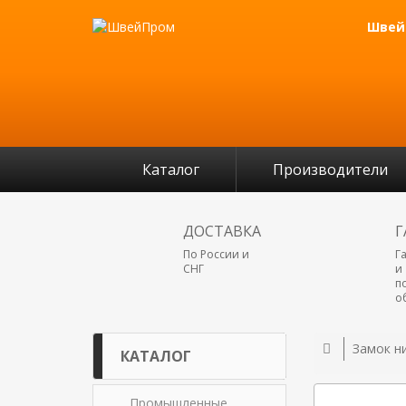
Швейн
Каталог
Производители
ДОСТАВКА
Г
По России и
Г
СНГ
и
п
о
Замок н
КАТАЛОГ
Промышленные