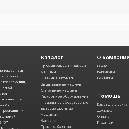
Каталог
О компани
Промышленные швейные
О нас
е товара носит
машины
Реквизиты
тер и может
Швейные автоматы
Контакты
 и изображений,
Вышивальные машины
ической
Стегальные машины
ителя.
Помощь
Раскройное оборудование
ке проверять
Гладильное оборудование
Как сделать заказ
кций и
Бытовые швейные
Доставка
 информация не
машинки
Оплата
еделяемой
Запчасти
, 437
Гарантии
Приспособления
РФ. Внимание!