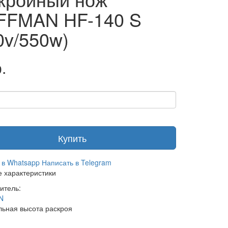
FFMAN HF-140 S
0v/550w)
.
Купить
 в Whatsapp
Написать в Telegram
 характеристики
итель:
N
ьная высота раскроя