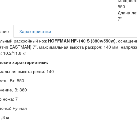
Мощност
550
Длина ле
7"
ание
Характеристики
альный раскройный нож
HOFFMAN HF-140 S (380v/550w)
, оснащен
 (тип EASTMAN) 7”, максимальная высота раскроя: 140 мм, напряже
 10,2/11,8 кг
еские характеристики:
альная высота резки: 140
сть. Вт: 550
жение, В: 380
р ножа: 7"
аточки: Ручная
1,8 кг