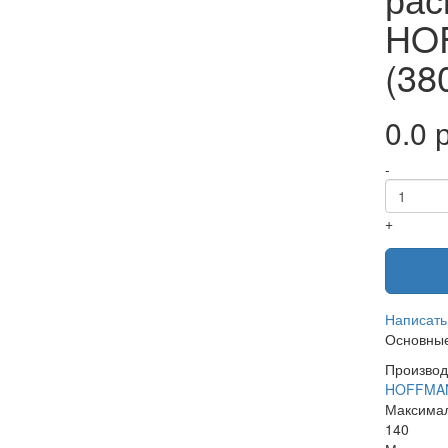
HO
(38
0.0 р
-
+
Написать
Основные
Производ
HOFFMA
Максимал
140