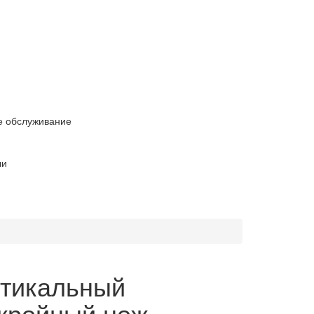
е обслуживание
ли
тикальный
кройный нож