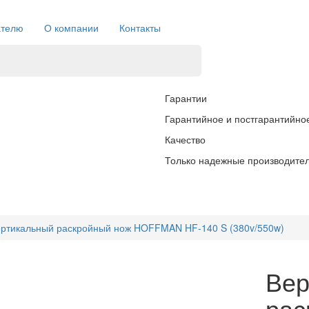
ателю
О компании
Контакты
Гарантии
Гарантийное и постгарантийно
Качество
Только надежные производите
ртикальный раскройный нож HOFFMAN HF-140 S (380v/550w)
Вер
рас