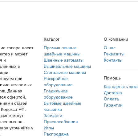
Каталог
О компании
ие товара носит
Промышленные
О нас
ктер и может
швейные машины
Реквизиты
я и
Швейные автоматы
Контакты
вленных в
Вышивальные машины
ации
Стегальные машины
Помощь
ендуем при
Раскройное
личие желаемых
оборудование
Как сделать зака
тик. Данная
Гладильное
Доставка
тся офертой,
оборудование
Оплата
ниями статей
Бытовые швейные
Гарантии
 Кодекса РФ.
машинки
азине могут
Запчасти
авленных на
Приспособления
вара уточняйте у
Иглы
.
Распродажа