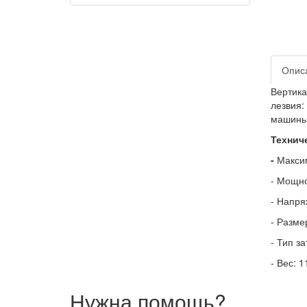
Опис
Вертик
лезвия:
машины:
Технич
-
Максим
- Мощно
- Напря
- Разме
- Тип з
- Вес: 1
Нужна помощь?