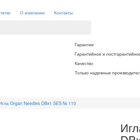
ателю
О компании
Контакты
Гарантии
Гарантийное и постгарантийно
Качество
Только надежные производите
Игла Organ Needles DBx1 SES № 110
Игл
DBx