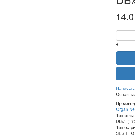
14.0
-
+
Написать
Основные
Производ
Organ Ne
Тип иглы
DBx1 (17
Тип остр
SES-FFG 