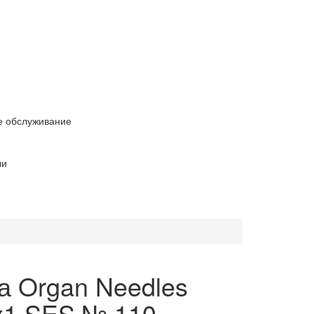
е обслуживание
ли
а Organ Needles
1 SES № 110