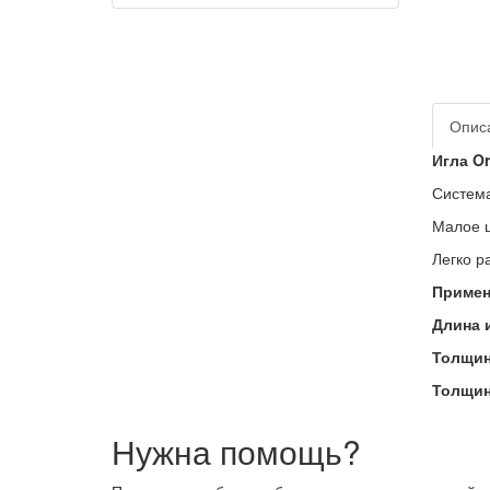
Опис
Игла O
Систем
Малое 
Легко р
Примен
Длина 
Толщин
Толщин
Нужна помощь?