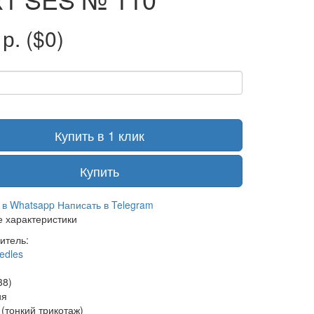
 р.
($0)
Купить в 1 клик
Купить
 в Whatsapp
Написать в Telegram
 характеристики
итель:
edles
38)
ия
(тонкий трикотаж)