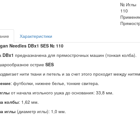
№ Иглы
110
Применя
Прямостр
ание
Характеристики
rgan Needles DBx1 SES № 110
а
DBx1
предназначена для прямострочных машин (тонкая колба).
шарообразное острие
SES
аздвигает нити ткани и петель и за счет этого проходит между нит
ение
: футболки, нижнее белье, тонкие свитера.
иглы
от начала игольного ушка до основания: 33,8 мм.
а колбы
: 1,62 мм.
а иглы
(диаметр иглы): 1,0 мм.