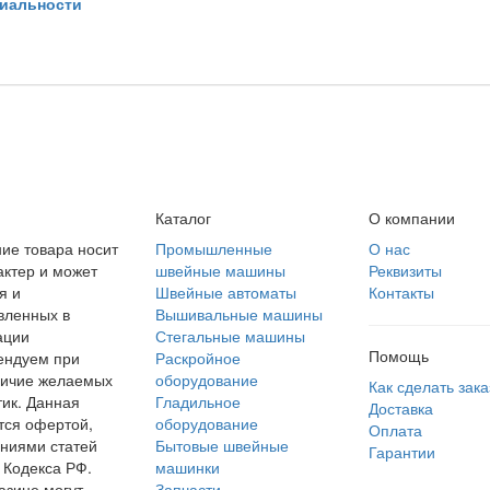
иальности
Каталог
О компании
ие товара носит
Промышленные
О нас
ктер и может
швейные машины
Реквизиты
я и
Швейные автоматы
Контакты
вленных в
Вышивальные машины
ации
Стегальные машины
Помощь
ендуем при
Раскройное
личие желаемых
оборудование
Как сделать зака
тик. Данная
Гладильное
Доставка
тся офертой,
оборудование
Оплата
ниями статей
Бытовые швейные
Гарантии
 Кодекса РФ.
машинки
азине могут
Запчасти