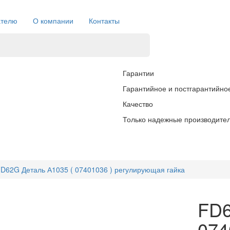
ателю
О компании
Контакты
Гарантии
Гарантийное и постгарантийно
Качество
Только надежные производите
D62G Деталь А1035 ( 07401036 ) регулирующая гайка
FD6
074