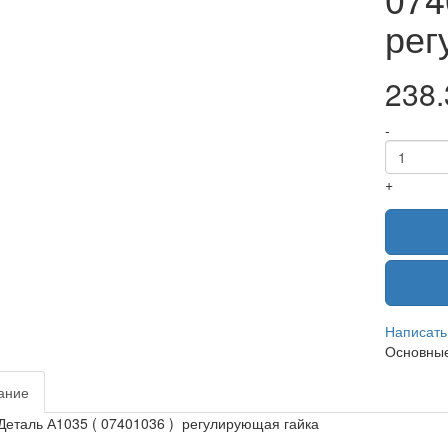
рег
238.
-
+
Написать
Основные
ание
еталь А1035 ( 07401036 ) регулирующая гайка