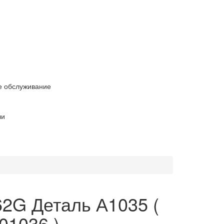
е обслуживание
ли
2G Деталь А1035 (
01036 )