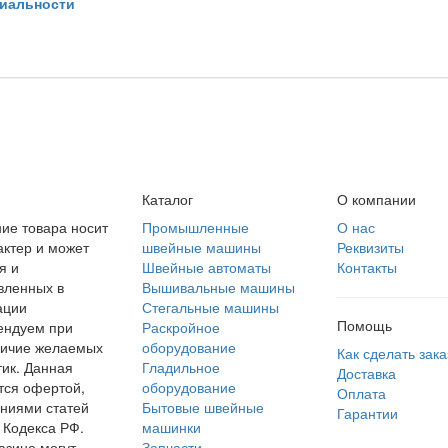
иальности
Каталог
О компании
ие товара носит
Промышленные
О нас
ктер и может
швейные машины
Реквизиты
я и
Швейные автоматы
Контакты
вленных в
Вышивальные машины
ации
Стегальные машины
Помощь
ендуем при
Раскройное
личие желаемых
оборудование
Как сделать зака
тик. Данная
Гладильное
Доставка
тся офертой,
оборудование
Оплата
ниями статей
Бытовые швейные
Гарантии
 Кодекса РФ.
машинки
азине могут
Запчасти