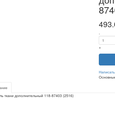
874
493.
-
+
Написать
Основные
ание
ль ткани дополнительный 118-87403 (2516)