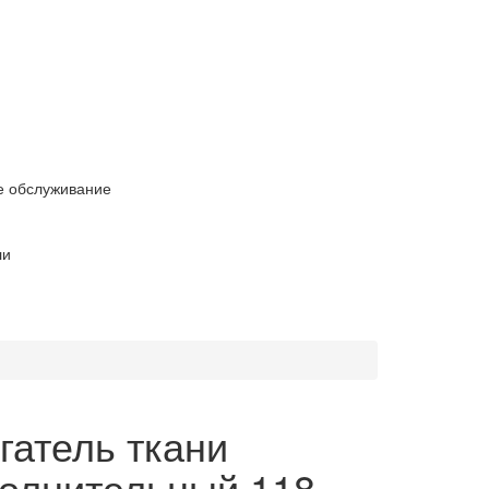
е обслуживание
ли
гатель ткани
олнительный 118-