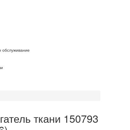
е обслуживание
ли
гатель ткани 150793
6)