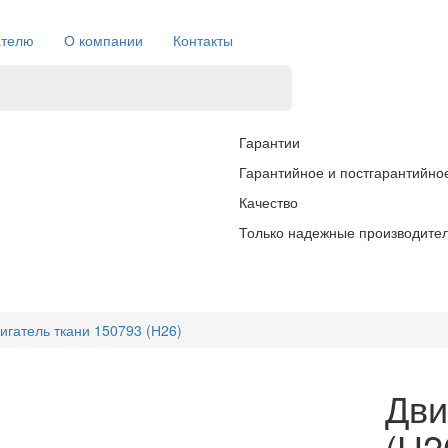
ателю
О компании
Контакты
Гарантии
Гарантийное и постгарантийно
Качество
Только надежные производите
игатель ткани 150793 (Н26)
Дви
(Н2