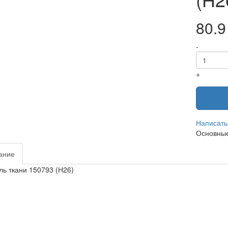
80.9
-
+
Написать
Основные
ание
ль ткани 150793 (Н26)