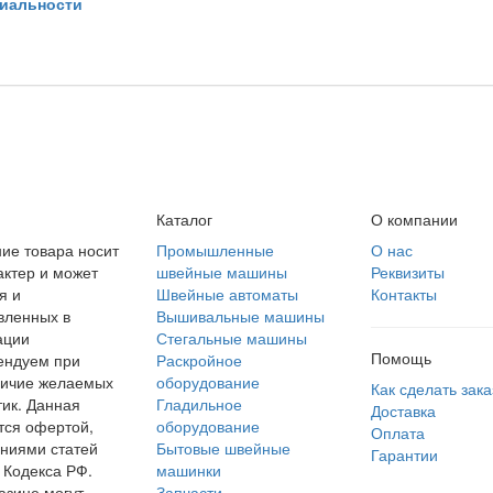
иальности
Каталог
О компании
ие товара носит
Промышленные
О нас
ктер и может
швейные машины
Реквизиты
я и
Швейные автоматы
Контакты
вленных в
Вышивальные машины
ации
Стегальные машины
Помощь
ендуем при
Раскройное
личие желаемых
оборудование
Как сделать зака
тик. Данная
Гладильное
Доставка
тся офертой,
оборудование
Оплата
ниями статей
Бытовые швейные
Гарантии
 Кодекса РФ.
машинки
азине могут
Запчасти