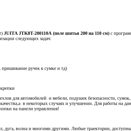
т)
JUITA JTK8T-200110A
(поле шитья 200 на 110 см)
с програм
тизации следующих задач:
, пришивание ручек к сумке и тд)
акрепки
ехлов для автомобилей и мебели, подушек безопасности, сумок
ачества,а в некоторых случаях и улучшении. Для работы на дан
кнопки на панели управления!
ол, дуга, волна и многими другими. Любые траектории, доступн