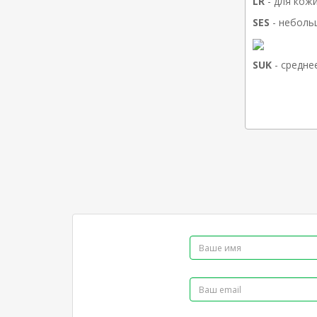
LR
- для кож
SES
- неболь
SUK
- средн