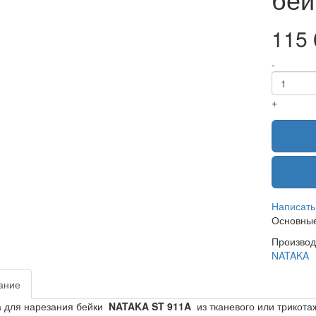
115 
-
+
Написать
Основные
Производ
NATAKA
ание
 для нарезания бейки
NATAKA ST 911A
из тканевого или трикота