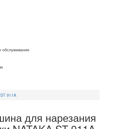
е обслуживание
ли
 ST 911A
ина для нарезания
ки NATAKA ST 911A