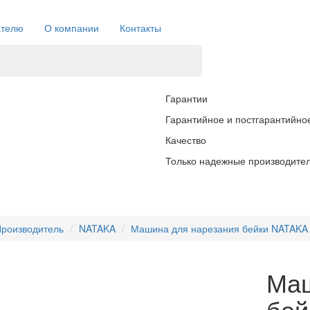
ателю
О компании
Контакты
Гарантии
Гарантийное и постгарантийно
Качество
Только надежные производите
роизводитель
NATAKA
Машина для нарезания бейки NATAKA
Маш
бей